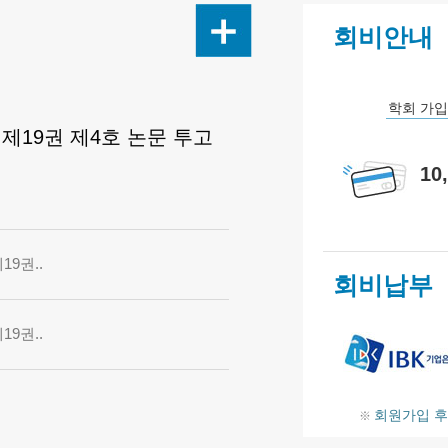
회비안내
학회 가
 제19권 제4호 논문 투고
10
19권..
회비납부
19권..
회원가입 후
※