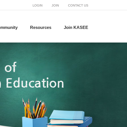
LOGIN
JOIN
CONTACT US
mmunity
Resources
Join KASEE